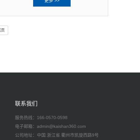
更多 >>
开山压缩
尾页
联系我们
服务热线：
166-0570-0598
电子邮箱：admin@kaishan360.com
公司地址：中国.浙江省.衢州市凯旋西路9号