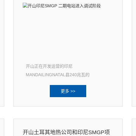
开山正在开发运营的印尼
MANDAILINGNATAL县240兆瓦的
SORIKMARAPI地热能发电站（简称“SMGP
更多 >>
公司”）是一个印尼国家级战略项目
开山土耳其地热公司和印尼SMGP项