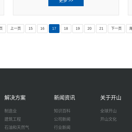
更多 >>
与开山压缩机公司副总经理杨建军分别代表
双方
页
上一页
15
16
17
18
19
20
21
下一页
解决方案
新闻资讯
关于开山
制造业
知识百科
全球开山
建筑工程
公司新闻
开山文化
石油和天然气
行业新闻