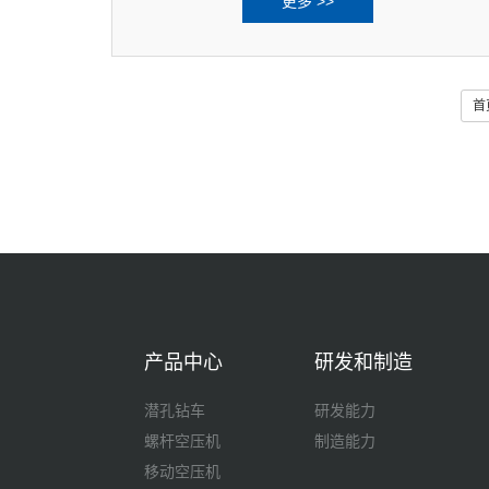
更多 >>
份以成立全新的售后服务团队为
首
产品中心
研发和制造
潜孔钻车
研发能力
螺杆空压机
制造能力
移动空压机