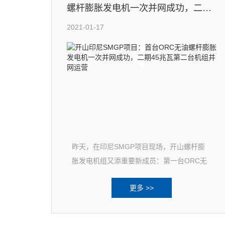
螺杆膨胀发电机一次并网成功，二期
45兆瓦第二台机组并网运营
2021-01-17
昨天，在印尼SMGP项目现场，开山螺杆膨
胀发电机组又添重要新成员：第一台ORC无
油螺杆膨胀发电机组一次成功并网，投入试
更多 >>
运行。该机组作为印尼SMG